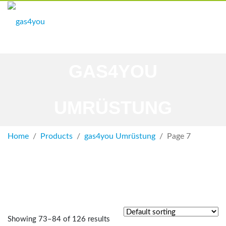
Skip
to
content
GAS4YOU
UMRÜSTUNG
Home
Products
gas4you Umrüstung
Page 7
Showing 73–84 of 126 results