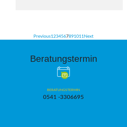
Previous
1
2
3
4
5
6
7
8
9
10
11
Next
Beratungstermin
BERATUNGSTERMIN
0541 -3306695