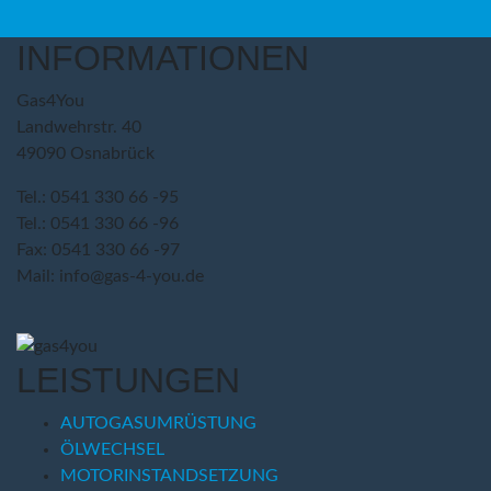
INFORMATIONEN
Gas4You
Landwehrstr. 40
49090 Osnabrück
Tel.: 0541 330 66 -95
Tel.: 0541 330 66 -96
Fax: 0541 330 66 -97
Mail: info@gas-4-you.de
LEISTUNGEN
AUTOGASUMRÜSTUNG
ÖLWECHSEL
MOTORINSTANDSETZUNG