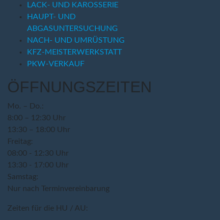
LACK- UND KAROSSERIE
HAUPT- UND
ABGASUNTERSUCHUNG
NACH- UND UMRÜSTUNG
KFZ-MEISTERWERKSTATT
PKW-VERKAUF
ÖFFNUNGSZEITEN
Mo. – Do.:
8:00 – 12:30 Uhr
13:30 – 18:00 Uhr
Freitag:
08:00 - 12:30 Uhr
13:30 - 17:00 Uhr
Samstag:
Nur nach Terminvereinbarung
Zeiten für die HU / AU: